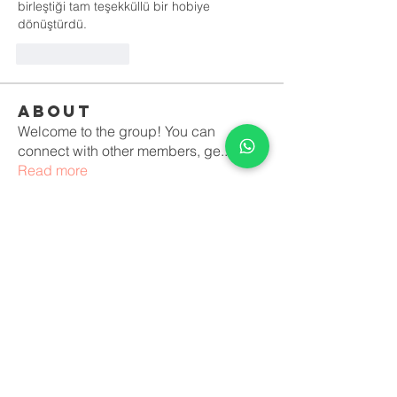
birleştiği tam teşekküllü bir hobiye 
dönüştürdü.
Like
Reply
About
Welcome to the group! You can
connect with other members, ge
...
Read more
Members
Jason Foden
Follow
Erika Mirelle
Follow
Костя Кривошея
Follow
Anushka Hande
Follow