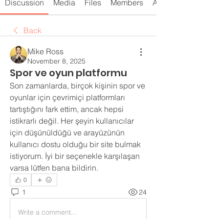
Discussion
Media
Files
Members
About
Back
Mike Ross
November 8, 2025
Spor ve oyun platformu
Son zamanlarda, birçok kişinin spor ve 
oyunlar için çevrimiçi platformları 
tartıştığını fark ettim, ancak hepsi 
istikrarlı değil. Her şeyin kullanıcılar 
için düşünüldüğü ve arayüzünün 
kullanıcı dostu olduğu bir site bulmak 
istiyorum. İyi bir seçenekle karşılaşan 
varsa lütfen bana bildirin.
0
1
24
Write a comment...