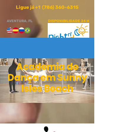
Ligue já +1 (786) 360-6315
AVENTURA, FL
DISPONIBILIDADE 24 H
Academia de
Dança em Sunny
Isles Beach