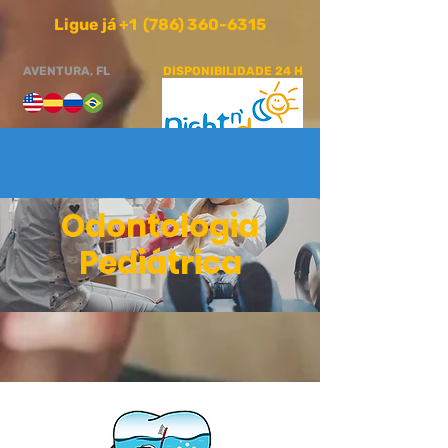
Ligue já +1 (786) 360-6315
AVENTURA, FL
DISPONIBILIDADE 24 H
Odontologia
Pediátrica