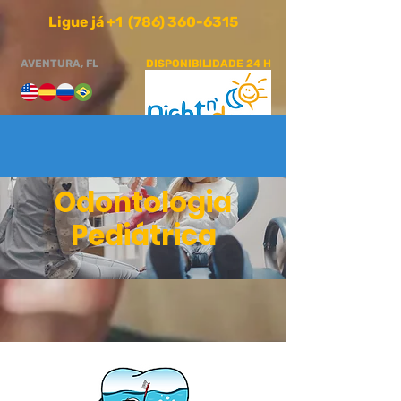
Ligue já +1 (786) 360-6315
AVENTURA, FL
DISPONIBILIDADE 24 H
Odontologia
Pediátrica