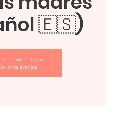
as madres
ñol 🇪🇸)
cripciones cerradas
Ver otros eventos