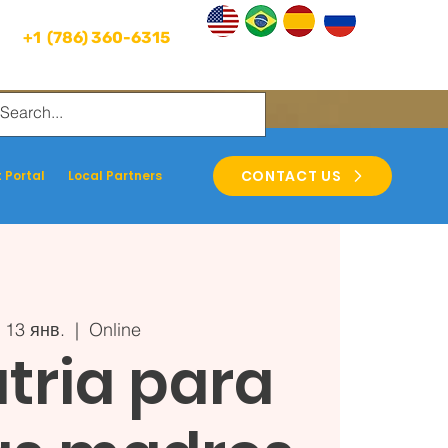
+1 (786) 360-6315
CONTACT US
 Portal
Local Partners
 13 янв.
  |  
Online
tria para