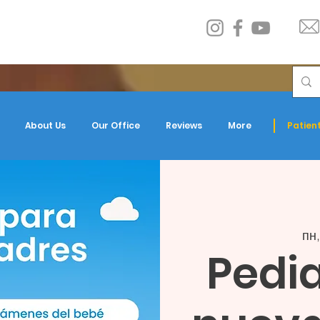
About Us
Our Office
Reviews
More
Patient
пн,
Pedia