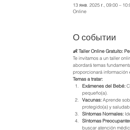
13 янв. 2025 г., 09:00 – 10
Online
О событии
👶 Taller Online Gratuito: P
Te invitamos a un taller onl
abordará temas fundamental
proporcionará información 
Temas a tratar:
Exámenes del Bebé:
 C
pequeño(a).
Vacunas:
 Aprende sobr
protegido(a) y saludab
Síntomas Normales:
 Id
Síntomas Preocupante
buscar atención médic