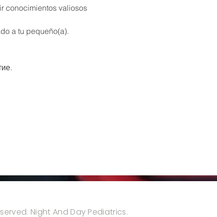
ir conocimientos valiosos 
ado a tu pequeño(a). 
тие.
reserved. Night And Day Pediatrics.