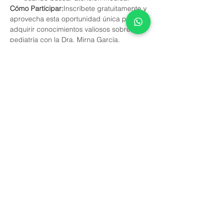
Cómo Participar:
Inscríbete gratuitamente y 
aprovecha esta oportunidad única para 
adquirir conocimientos valiosos sobre 
pediatría con la Dra. Mirna García.
No te pierdas esta ocasión de obtener 
respuestas a tus preguntas y brindar el 
mejor cuidado a tu pequeño(a). ¡Reserva 
tu lugar ahora!
У события есть группа. Вы сможете
присоединиться к ней после регистрации
на событие.
Обновления в группе (7)
Поделиться