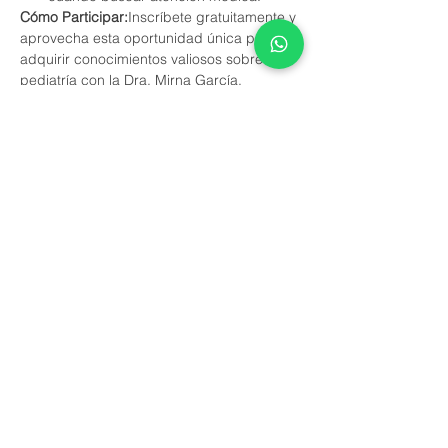
Cómo Participar:
Inscríbete gratuitamente y 
aprovecha esta oportunidad única para 
adquirir conocimientos valiosos sobre 
pediatría con la Dra. Mirna García.
No te pierdas esta ocasión de obtener 
respuestas a tus preguntas y brindar el 
mejor cuidado a tu pequeño(a). ¡Reserva 
tu lugar ahora!
У события есть группа. Вы сможете
присоединиться к ней после регистрации
на событие.
Обновления в группе (7)
Поделиться