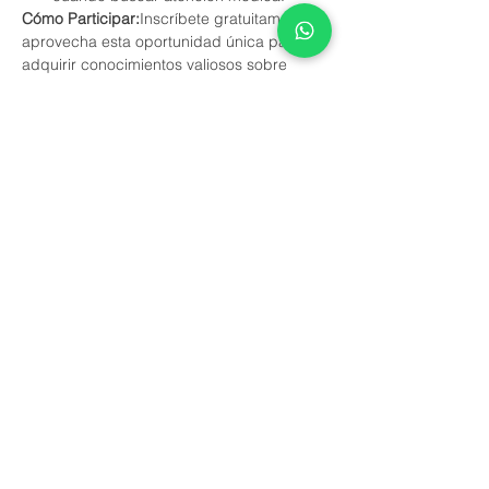
Cómo Participar:
Inscríbete gratuitamente y 
aprovecha esta oportunidad única para 
adquirir conocimientos valiosos sobre 
pediatría con la Dra. Mirna García.
No te pierdas esta ocasión de obtener 
respuestas a tus preguntas y brindar el 
mejor cuidado a tu pequeño(a). ¡Reserva 
tu lugar ahora!
У события есть группа. Вы сможете
присоединиться к ней после регистрации
на событие.
Поделиться