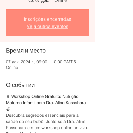
сб, 07 дек.
  |  
Online
Inscrições encerradas
Veja outros eventos
Время и место
07 дек. 2024 г., 09:00 – 10:00 GMT-5
Online
О событии
🍼 
Workshop Online Gratuito: Nutrição 
Materno Infantil com Dra. Aline Kassahara
🍎
Descubra segredos essenciais para a 
saúde do seu bebê! Junte-se à Dra. Aline 
Kassahara em um workshop online ao vivo.