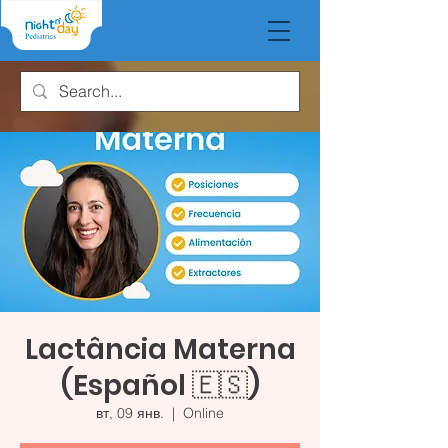
Lactância Materna
(Español 🇪🇸)
вт, 09 янв.
  |  
Online