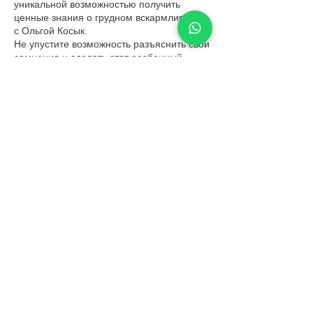
уникальной возможностью получить
ценные знания о грудном вскармливании
с Ольгой Косык.
Не упустите возможность разъяснить свои
сомнения и сделать этот особенный
момент еще более спокойным.
Зарезервируйте свое место прямо
сейчас!
У события есть группа. Вы сможете
присоединиться к ней после регистрации
на событие.
Обновления в группе (7)
Поделиться