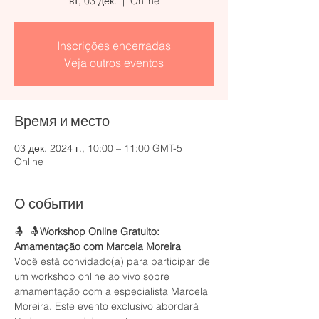
вт, 03 дек.
  |  
Online
Inscrições encerradas
Veja outros eventos
Время и место
03 дек. 2024 г., 10:00 – 11:00 GMT-5
Online
О событии
🤱 
 🤱
Workshop Online Gratuito: 
Amamentação com Marcela Moreira
Você está convidado(a) para participar de 
um workshop online ao vivo sobre 
amamentação com a especialista Marcela 
Moreira. Este evento exclusivo abordará 