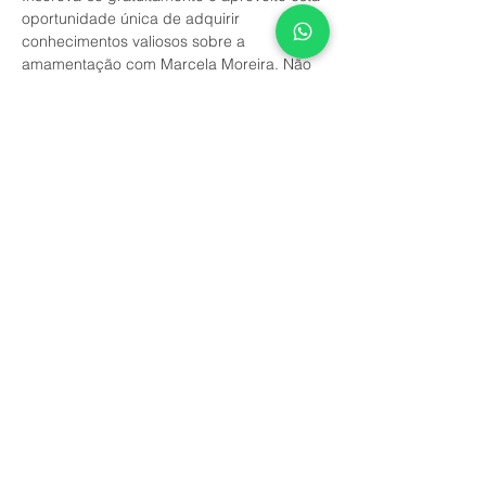
oportunidade única de adquirir 
conhecimentos valiosos sobre a 
amamentação com Marcela Moreira. Não 
perca essa chance de esclarecer suas 
dúvidas e tornar esse momento especial 
ainda mais tranquilo. Reserve agora o seu 
lugar!
Como Participar:
У события есть группа. Вы сможете
присоединиться к ней после регистрации
на событие.
Обновления в группе (7)
Поделиться