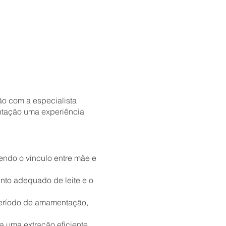
o com a especialista
entação uma experiência
ndo o vínculo entre mãe e
nto adequado de leite e o
período de amamentação,
a uma extração eficiente