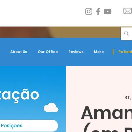
About Us
Our Office
Reviews
More
Patient
вт,
Amam