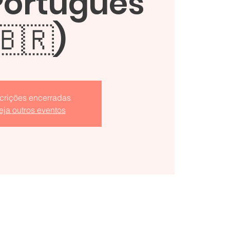
Português
🇧🇷)
scrições encerradas
eja outros eventos