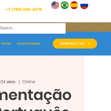
+1 (786) 360-6315
CONTACT US
 Portal
Local Partners
 04 июн.
  |  
Online
entação