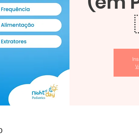
(em 
In
V
о