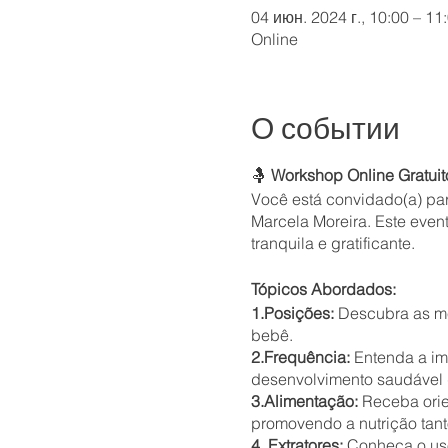
04 июн. 2024 г., 10:00 – 1
Online
О событии
🤱
Workshop Online Gratui
Você está convidado(a) par
Marcela Moreira. Este even
tranquila e gratificante.
Tópicos Abordados:
1.Posições:
Descubra as me
bebê.
2.Frequência:
Entenda a im
desenvolvimento saudável 
3.Alimentação:
Receba orie
promovendo a nutrição tant
4. Extratores:
Conheça o uso 