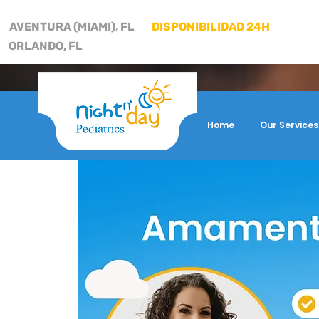
AVENTURA (MIAMI), FL
DISPONIBILIDAD 24H
ORLANDO, FL
Home
Our Services