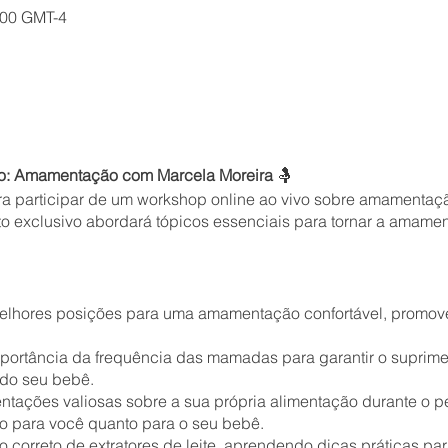
1:00 GMT-4
to: Amamentação com Marcela Moreira
🤱
a participar de um workshop online ao vivo sobre amamentaçã
to exclusivo abordará tópicos essenciais para tornar a amam
lhores posições para uma amamentação confortável, promove
portância da frequência das mamadas para garantir o suprime
do seu bebê.
ntações valiosas sobre a sua própria alimentação durante o 
o para você quanto para o seu bebê.
correto de extratores de leite, aprendendo dicas práticas par