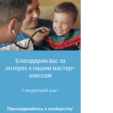
Благодарим вас за
интерес к нашим мастер-
классам
Следующий шаг:
Присоединяйтесь к
сообществу
: