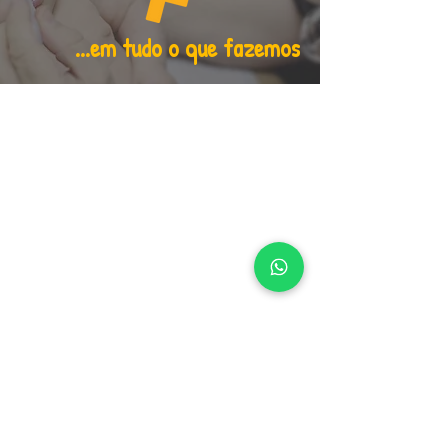
...em tudo o que fazemos
Suporte em agendamento
de referidos para
especialistas
Serviço de farmácia
entrega em domicílio