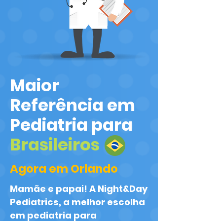
Maior
Referência em
Pediatria para
Brasileiros
Agora em Orlando
Mamãe e papai! A Night&Day
Pediatrics, a melhor escolha
em pediatria para