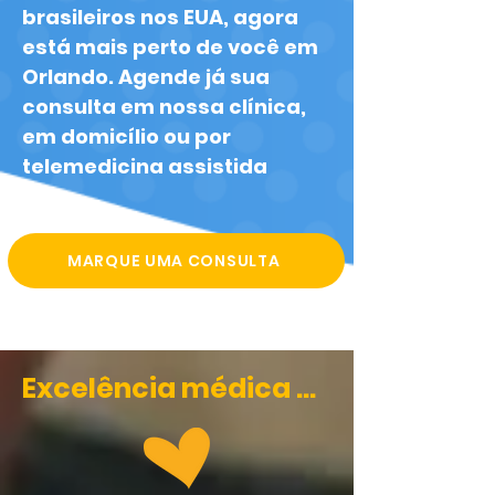
brasileiros nos EUA, agora
está mais perto de você em
Orlando. Agende já sua
consulta em nossa clínica,
em domicílio ou por
telemedicina assistida
MARQUE UMA CONSULTA
Excelência médica ...