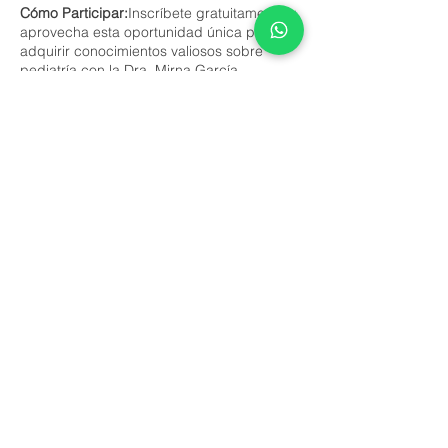
Cómo Participar:
Inscríbete gratuitamente y
aprovecha esta oportunidad única para
adquirir conocimientos valiosos sobre
pediatría con la Dra. Mirna García.
No te pierdas esta ocasión de obtener
respuestas a tus preguntas y brindar el
mejor cuidado a tu pequeño(a). ¡Reserva
tu lugar ahora!
Este evento tem um grupo. Você pode se
juntar a ele assim que se registrar no
evento.
7 atualizações no grupo
Compartilhe esse evento