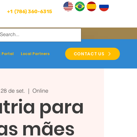
+1 (786) 360-6315
CONTACT US
 Portal
Local Partners
 28 de set.
  |  
Online
tria para
as mães