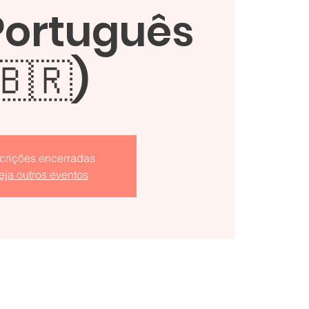
Português
🇧🇷)
scrições encerradas
eja outros eventos