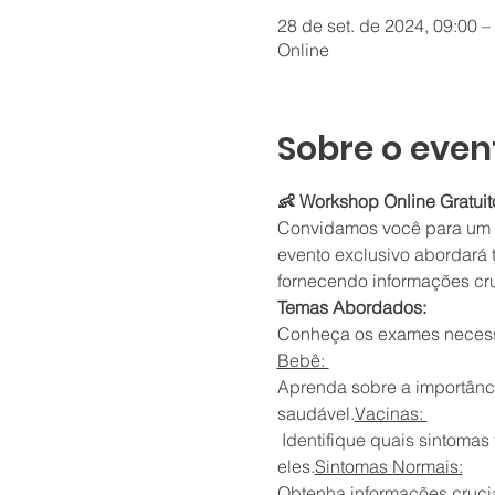
28 de set. de 2024, 09:00 
Online
Sobre o even
👶 Workshop Online Gratuito
Convidamos você para um wo
evento exclusivo abordará 
fornecendo informações cru
Temas Abordados:
Conheça os exames necess
Bebê: 
Aprenda sobre a importânc
saudável.
Vacinas: 
 Identifique quais sintomas fazem parte do desenvolvimento normal do seu bebê e saiba como lidar com 
eles.
Sintomas Normais:
Obtenha informações crucia