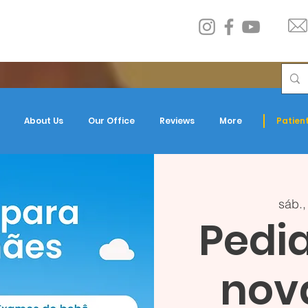
About Us
Our Office
Reviews
More
Patient
sáb.,
Pedia
nov