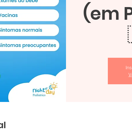
(em 
In
V
al