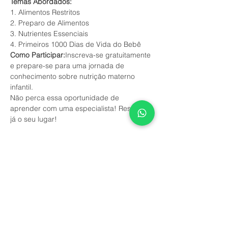
Temas Abordados:
1. Alimentos Restritos
2. Preparo de Alimentos
3. Nutrientes Essenciais
4. Primeiros 1000 Dias de Vida do Bebê
Como Participar:
Inscreva-se gratuitamente 
e prepare-se para uma jornada de 
conhecimento sobre nutrição materno 
infantil.
Não perca essa oportunidade de 
aprender com uma especialista! Reserve 
já o seu lugar!
Este evento tem um grupo. Você pode se
juntar a ele assim que se registrar no
evento.
7 atualizações no grupo
Compartilhe esse evento