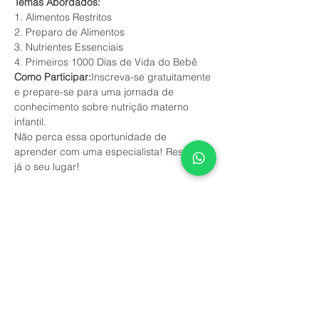
Temas Abordados:
1. Alimentos Restritos
2. Preparo de Alimentos
3. Nutrientes Essenciais
4. Primeiros 1000 Dias de Vida do Bebê
Como Participar:
Inscreva-se gratuitamente 
e prepare-se para uma jornada de 
conhecimento sobre nutrição materno 
infantil.
Não perca essa oportunidade de 
aprender com uma especialista! Reserve 
já o seu lugar!
Este evento tem um grupo. Você pode se
juntar a ele assim que se registrar no
evento.
7 atualizações no grupo
Compartilhe esse evento