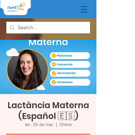
Lactância Materna
(Español 🇪🇸)
ter., 05 de mar.
  |  
Online