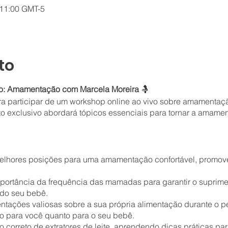
 11:00 GMT-5
to
to: Amamentação com Marcela Moreira
🤱
a participar de um workshop online ao vivo sobre amamentaçã
to exclusivo abordará tópicos essenciais para tornar a amam
lhores posições para uma amamentação confortável, promove
portância da frequência das mamadas para garantir o suprime
do seu bebê.
ntações valiosas sobre a sua própria alimentação durante o 
o para você quanto para o seu bebê.
correto de extratores de leite, aprendendo dicas práticas par