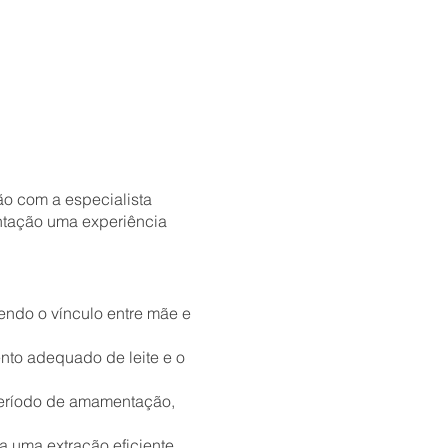
o com a especialista
entação uma experiência
ndo o vínculo entre mãe e
nto adequado de leite e o
período de amamentação,
a uma extração eficiente