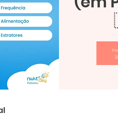
(em 
In
V
al