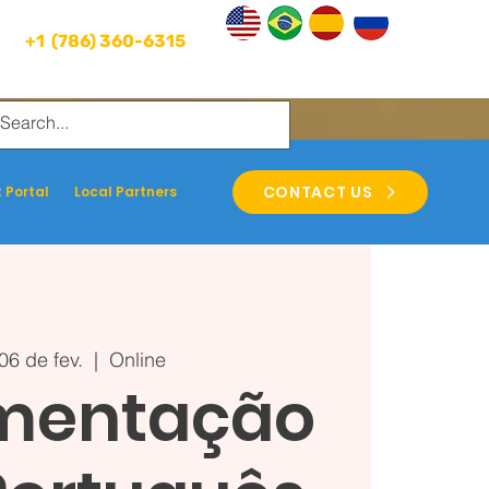
+1 (786) 360-6315
CONTACT US
 Portal
Local Partners
 06 de fev.
  |  
Online
entação