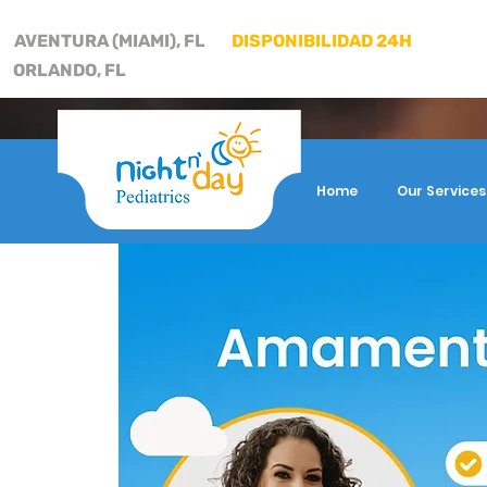
AVENTURA (MIAMI), FL
DISPONIBILIDAD 24H
ORLANDO, FL
Home
Our Services