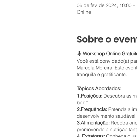
06 de fev. de 2024, 10:00 –
Online
Sobre o even
🤱
Workshop Online Gratui
Você está convidado(a) par
Marcela Moreira. Este even
tranquila e gratificante.
Tópicos Abordados:
1.Posições:
Descubra as me
bebê.
2.Frequência:
Entenda a im
desenvolvimento saudável 
3.Alimentação:
Receba orie
promovendo a nutrição tant
4. Extratores:
Conheça o uso 