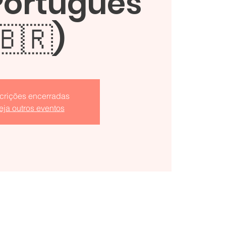
Português
🇧🇷)
scrições encerradas
eja outros eventos