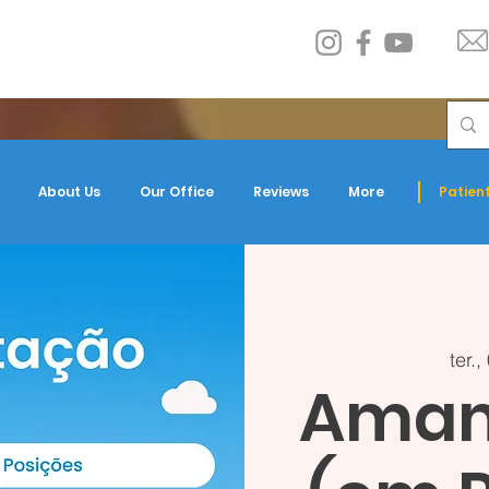
About Us
Our Office
Reviews
More
Patient
ter.,
Amam