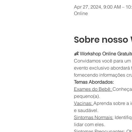
Apr 27, 2024, 9:00 AM – 1
Online
Sobre nosso
👶 Workshop Online Gratuito
Convidamos você para um wo
evento exclusivo abordará 
fornecendo informações cru
Temas Abordados:
Exames do Bebê: 
Conheça 
pequeno(a).
Vacinas: 
Aprenda sobre a i
e saudável.
Sintomas Normais:
 Identif
lidar com eles.
Sintomas Preocupantes: 
Ob