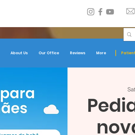
About Us
Our Office
Reviews
More
Patient
Sat
Pedia
nov