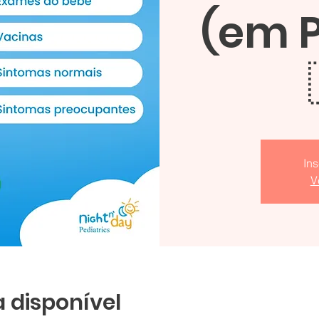
(em 
In
V
 disponível