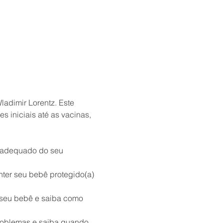
adimir Lorentz. Este 
 iniciais até as vacinas, 
 adequado do seu 
ter seu bebê protegido(a) 
 seu bebê e saiba como 
roblemas e saiba quando 