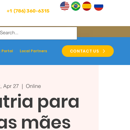
+1 (786) 360-6315
CONTACT US
 Portal
Local Partners
, Apr 27
  |  
Online
tria para
as mães