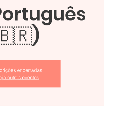
Português
🇧🇷)
scrições encerradas
eja outros eventos