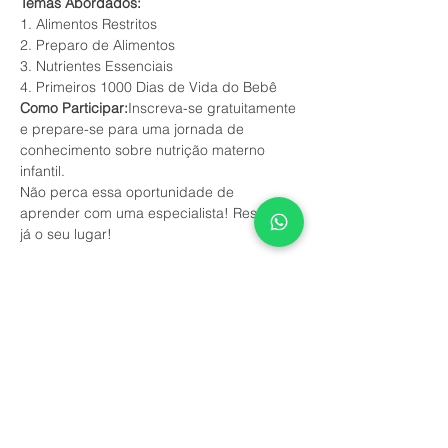
Temas Abordados:
1. Alimentos Restritos
2. Preparo de Alimentos
3. Nutrientes Essenciais
4. Primeiros 1000 Dias de Vida do Bebê
Como Participar:
Inscreva-se gratuitamente 
e prepare-se para uma jornada de 
conhecimento sobre nutrição materno 
infantil.
Não perca essa oportunidade de 
aprender com uma especialista! Reserve 
já o seu lugar!
This event has a group. You’re welcome to
join the group once you register for the
event.
6 updates in the group
Compartilhe