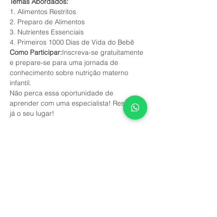
Temas Abordados:
1. Alimentos Restritos
2. Preparo de Alimentos
3. Nutrientes Essenciais
4. Primeiros 1000 Dias de Vida do Bebê
Como Participar:
Inscreva-se gratuitamente 
e prepare-se para uma jornada de 
conhecimento sobre nutrição materno 
infantil.
Não perca essa oportunidade de 
aprender com uma especialista! Reserve 
já o seu lugar!
This event has a group. You’re welcome to
join the group once you register for the
event.
7 updates in the group
Compartilhe