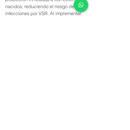
nacidos, reduciendo el riesgo de 
infecciones por VSR. Al implementar 
una estrategia de vacunación integral 
que involucre tanto a Berysvo como a 
Beyfortus, los profesionales de la 
salud pueden reducir 
significativamente la carga de 
infecciones por VSR en recién nacidos 
y garantizar la salud y el bienestar 
tanto de la madre como del bebé.
Comentarios