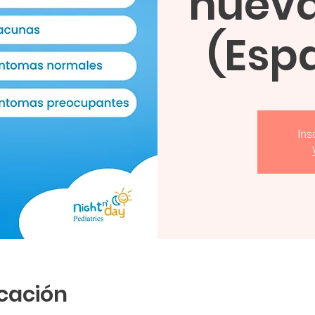
nuev
(Espa
Ins
icación