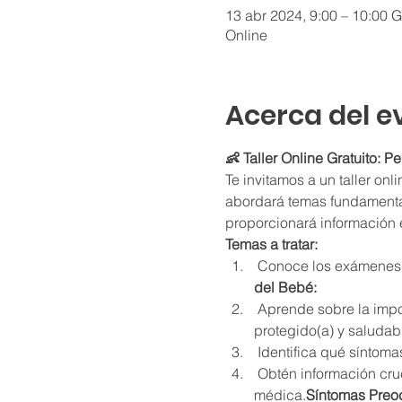
13 abr 2024, 9:00 – 10:00 
Online
Acerca del e
👶 Taller Online Gratuito: P
Te invitamos a un taller onl
abordará temas fundamental
proporcionará información 
Temas a tratar:
 Conoce los exámenes 
del Bebé:
 Aprende sobre la importancia de las vacunas y el calendario recomendado para mantener a tu bebé 
protegido(a) y saludab
 Identifica qué síntom
 Obtén información crucial sobre los signos que podrían indicar problemas y cuándo buscar atención 
médica.
Síntomas Preo