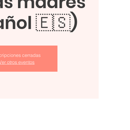
as madres
ñol 🇪🇸)
cripciones cerradas
Ver otros eventos