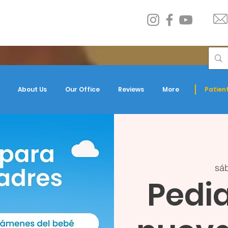
About Us
Our Office
Reviews
More
Patient
sáb
Pedia