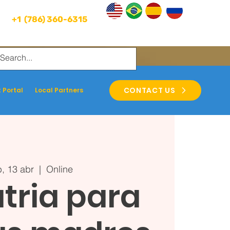
+1 (786) 360-6315
CONTACT US
 Portal
Local Partners
, 13 abr
  |  
Online
tria para