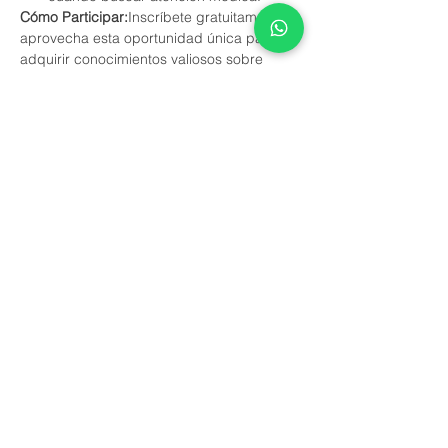
Cómo Participar:
Inscríbete gratuitamente y 
aprovecha esta oportunidad única para 
adquirir conocimientos valiosos sobre 
pediatría con la Dra. Mirna García.
No te pierdas esta ocasión de obtener 
respuestas a tus preguntas y brindar el 
mejor cuidado a tu pequeño(a). ¡Reserva 
tu lugar ahora!
Este evento tiene un grupo. Puedes unirte
al grupo una vez que te registres en el
evento.
Compartir este evento