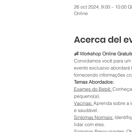
26 oct 2024, 9:00 – 10:00 
Online
Acerca del e
👶 Workshop Online Gratuito
Convidamos você para um wo
evento exclusivo abordará 
fornecendo informações cru
Temas Abordados:
Exames do Bebê: 
Conheça 
pequeno(a).
Vacinas: 
Aprenda sobre a i
e saudável.
Sintomas Normais:
 Identif
lidar com eles.
Sintomas Preocupantes: 
Ob