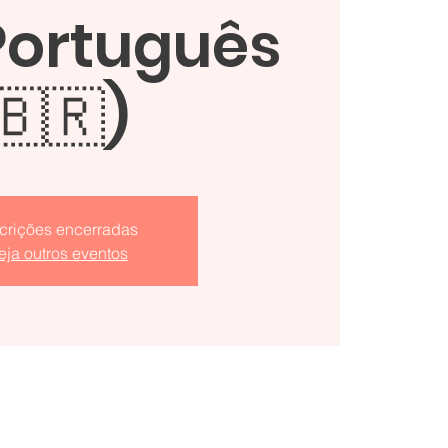
Português
🇧🇷)
scrições encerradas
eja outros eventos