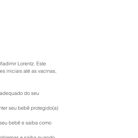
adimir Lorentz. Este 
 iniciais até as vacinas, 
 adequado do seu 
ter seu bebê protegido(a) 
 seu bebê e saiba como 
roblemas e saiba quando 