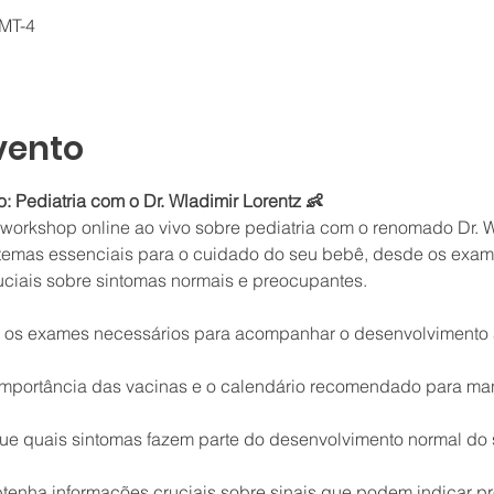
GMT-4
vento
: Pediatria com o Dr. Wladimir Lorentz 👶
rkshop online ao vivo sobre pediatria com o renomado Dr. Wl
temas essenciais para o cuidado do seu bebê, desde os exames
ciais sobre sintomas normais e preocupantes.
os exames necessários para acompanhar o desenvolvimento
mportância das vacinas e o calendário recomendado para man
ique quais sintomas fazem parte do desenvolvimento normal do
tenha informações cruciais sobre sinais que podem indicar p