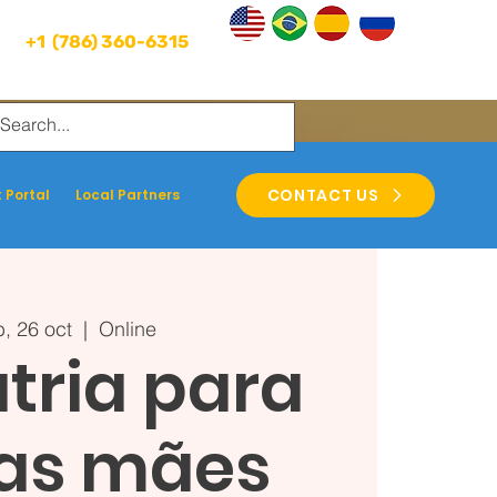
+1 (786) 360-6315
CONTACT US
 Portal
Local Partners
, 26 oct
  |  
Online
tria para
as mães