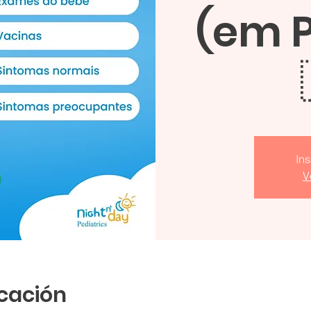
(em 
In
V
icación